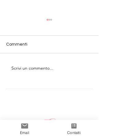
Commenti
Scrivi un commento...
A tavola con stile: regole,
CORSO BUSINE
conversazione e rispetto
ETIQUETTE: Mila
maggio
Email
Contatti