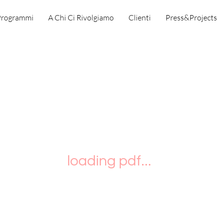
 Programmi
A Chi Ci Rivolgiamo
Clienti
Press&Projects
loading pdf...